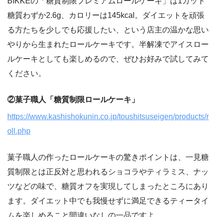
BIKKEの「糖質制限プレミアムロールケーキ」は1カット
糖質わずか2.6g、カロリーは145kcal。ダイエットを頑張
る方たちを少しでも応援したい、という店主の温かな思い
やりから生まれたロールケーキです。半解凍でアイスロー
ルケーキとしても楽しめるので、ぜひお好みで試してみて
ください。
②菓子職人「糖質制限ロールケーキ」
https://www.kashishokunin.co.jp/toushitsuseigen/products/r
oll.php
菓子職人の作ったロールケーキの驚きポイントは、一見糖
質制限とは正反対と思われるショコラやティラミス、ナッ
ツなどの味で、糖質オフを実現してしまったところにあり
ます。ダイエット中でも我慢せずに満足できるティータイ
ムを楽しめること間違いなしの一品ですよ。