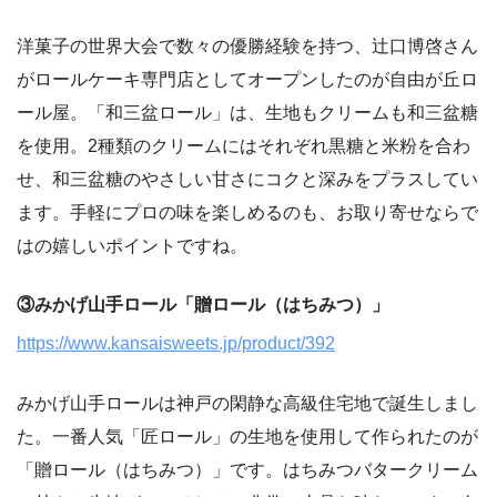
洋菓子の世界大会で数々の優勝経験を持つ、辻口博啓さん
がロールケーキ専門店としてオープンしたのが自由が丘ロ
ール屋。「和三盆ロール」は、生地もクリームも和三盆糖
を使用。2種類のクリームにはそれぞれ黒糖と米粉を合わ
せ、和三盆糖のやさしい甘さにコクと深みをプラスしてい
ます。手軽にプロの味を楽しめるのも、お取り寄せならで
はの嬉しいポイントですね。
③みかげ山手ロール「贈ロール（はちみつ）」
https://www.kansaisweets.jp/product/392
みかげ山手ロールは神戸の閑静な高級住宅地で誕生しまし
た。一番人気「匠ロール」の生地を使用して作られたのが
「贈ロール（はちみつ）」です。はちみつバタークリーム