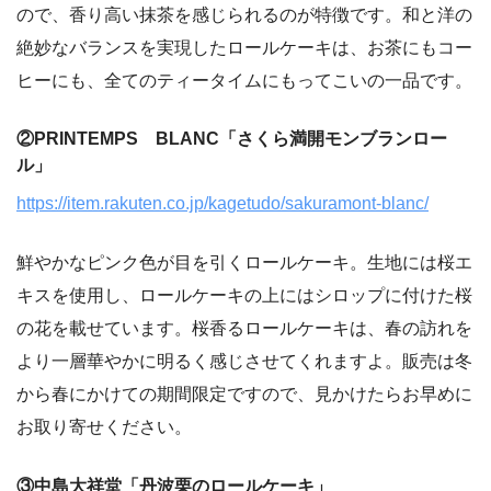
ので、香り高い抹茶を感じられるのが特徴です。和と洋の
絶妙なバランスを実現したロールケーキは、お茶にもコー
ヒーにも、全てのティータイムにもってこいの一品です。
②PRINTEMPS BLANC「さくら満開モンブランロー
ル」
https://item.rakuten.co.jp/kagetudo/sakuramont-blanc/
鮮やかなピンク色が目を引くロールケーキ。生地には桜エ
キスを使用し、ロールケーキの上にはシロップに付けた桜
の花を載せています。桜香るロールケーキは、春の訪れを
より一層華やかに明るく感じさせてくれますよ。販売は冬
から春にかけての期間限定ですので、見かけたらお早めに
お取り寄せください。
③中島大祥堂「丹波栗のロールケーキ」