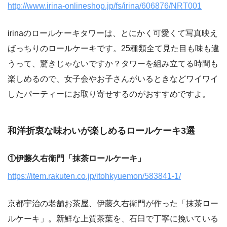
http://www.irina-onlineshop.jp/fs/irina/606876/NRT001
irinaのロールケーキタワーは、とにかく可愛くて写真映え
ばっちりのロールケーキです。25種類全て見た目も味も違
うって、驚きじゃないですか？タワーを組み立てる時間も
楽しめるので、女子会やお子さんがいるときなどワイワイ
したパーティーにお取り寄せするのがおすすめですよ。
和洋折衷な味わいが楽しめるロールケーキ3選
①伊藤久右衛門「抹茶ロールケーキ」
https://item.rakuten.co.jp/itohkyuemon/583841-1/
京都宇治の老舗お茶屋、伊藤久右衛門が作った「抹茶ロー
ルケーキ」。新鮮な上質茶葉を、石臼で丁寧に挽いている